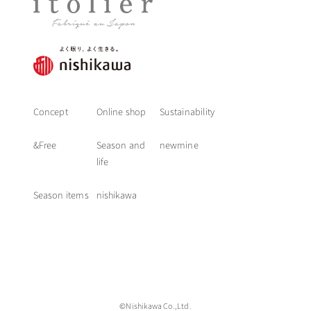
Concept
Online shop
Sustainability
&Free
Season and
newmine
life
Season items
nishikawa
©Nishikawa Co.,Ltd.