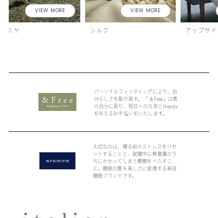
VIEW MORE
VIEW MORE
カシミヤ
シルク
アップサイ
パーソナルフィッティングにより、自
分らしさを取り戻す。 「＆Free」は素
の自分に戻り、明日への元気とHappy
を叶えるお手伝いをいたします。
大切なのは、寝る前のストレスをリセ
ットすることと、就寝中に無意識のう
ちにかかってしまう摩擦をへらすこ
と。睡眠の質を美しさに変換する美容
睡眠ブランドです。