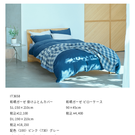
IT3658
和晒ガーゼ 掛けふとんカバー
和晒ガーゼ ピローケース
SL:150×210cm
90×45cm
税込¥12,100
税込 ¥4,400
DL:190×210cm
税込 ¥18,150
配色〈100〉ピンク〈730〉グレー