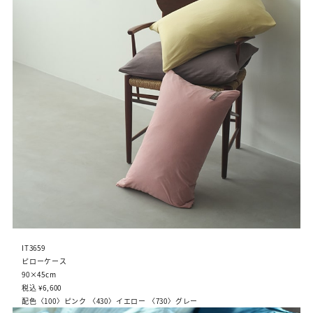
IT3659
ピローケース
90×45cm
税込 ¥6,600
配色〈100〉ピンク 〈430〉イエロー 〈730〉グレー