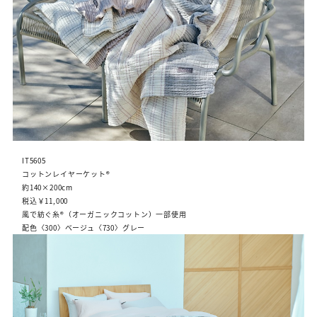
IT5605
コットンレイヤーケット®
約140×200cm
税込￥11,000
風で紡ぐ糸®（オーガニックコットン）一部使用
配色〈300〉ベージュ〈730〉グレー