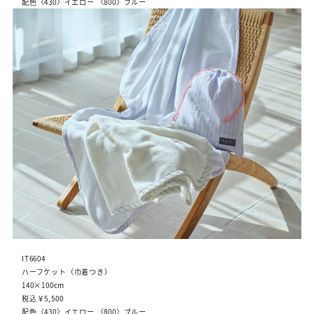
配色〈430〉イエロー 〈800〉ブルー
IT6604
ハーフケット（巾着つき）
140×100cm
税込￥5,500
配色〈430〉イエロー 〈800〉ブルー