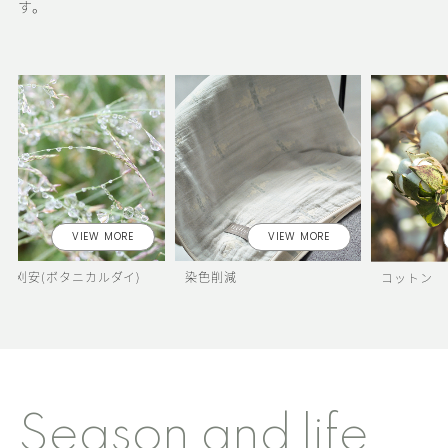
す。
VIEW MORE
VIEW MORE
染色削減
麻
コットン
Season and life