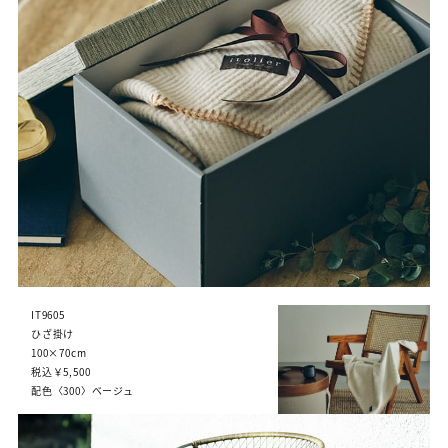
IT9605
ひざ掛け
100×70cm
税込￥5,500
配色〈300〉ベージュ