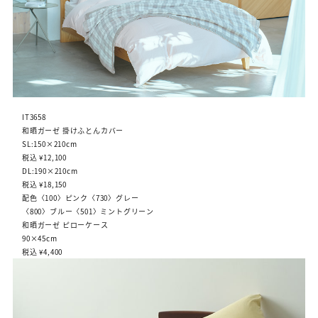
IT3658
和晒ガーゼ 掛けふとんカバー
SL:150×210cm
税込 ¥12,100
DL:190×210cm
税込 ¥18,150
配色〈100〉ピンク〈730〉グレー
〈800〉ブルー〈501〉ミントグリーン
和晒ガーゼ ピローケース
90×45cm
税込 ¥4,400