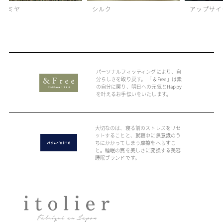
カシミヤ
シルク
アップサイ
パーソナルフィッティングにより、自
分らしさを取り戻す。 「＆Free」は素
の自分に戻り、明日への元気とHappy
を叶えるお手伝いをいたします。
大切なのは、寝る前のストレスをリセ
ットすることと、就寝中に無意識のう
ちにかかってしまう摩擦をへらすこ
と。睡眠の質を美しさに変換する美容
睡眠ブランドです。