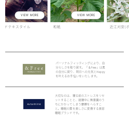
VIEW MORE
VIEW MORE
フードテキスタイル
和紙
近江刈安(
パーソナルフィッティングにより、自
分らしさを取り戻す。 「＆Free」は素
の自分に戻り、明日への元気とHappy
を叶えるお手伝いをいたします。
大切なのは、寝る前のストレスをリセ
ットすることと、就寝中に無意識のう
ちにかかってしまう摩擦をへらすこ
と。睡眠の質を美しさに変換する美容
睡眠ブランドです。