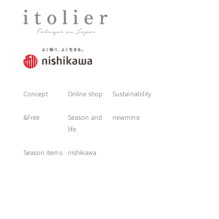
Concept
Online shop
Sustainability
&Free
Season and
newmine
life
Season items
nishikawa