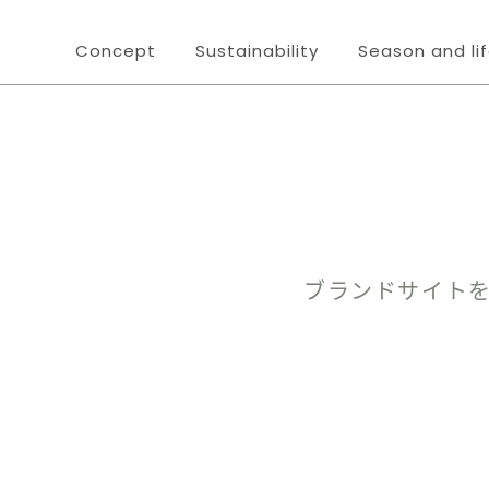
Concept
Sustainability
Season and li
ブランドサイト