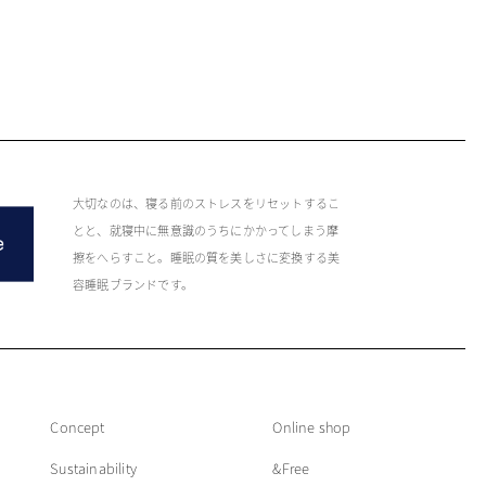
大切なのは、寝る前のストレスをリセットするこ
とと、就寝中に無意識のうちにかかってしまう摩
擦をへらすこと。睡眠の質を美しさに変換する美
容睡眠ブランドです。
Concept
Online shop
Sustainability
&Free